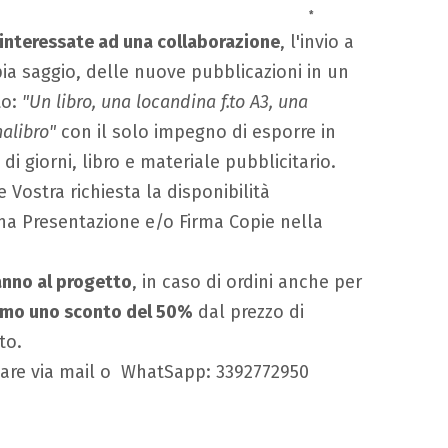
*
 interessate ad una collaborazione
, l'invio a
pia saggio, delle nuove pubblicazioni in un
to:
"Un libro, una locandina f.to A3, una
nalibro"
con il solo impegno di esporre in
i giorni, libro e materiale pubblicitario.
Vostra richiesta la disponibilità
una Presentazione e/o Firma Copie nella
ranno al progetto
, in caso di ordini anche per
emo uno sconto del 50%
dal prezzo di
to.
ttare via mail o WhatSapp: 3392772950