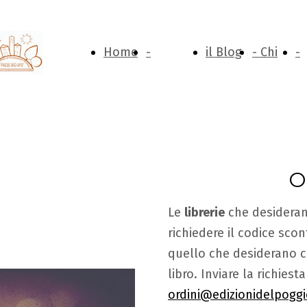
Home
-
il Blog
- Chi
-
Page
Catalogo
del
Siamo
P
Or
Poggio
c
Le
librerie
che desiderano
richiedere il codice sc
quello che desiderano 
libro. Inviare la richiest
ordini@edizionidelpoggio