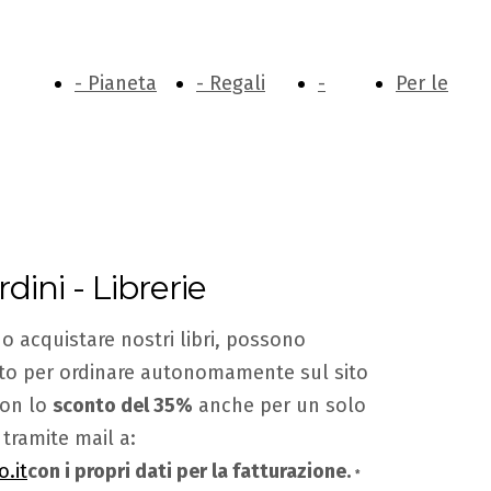
- Pianeta
- Regali
-
Per le
ubblica
Cultura
Index
Offerte
Librerie
dini - Librerie
on noi
Index
 acquistare nostri libri, possono
onto per ordinare autonomamente sul sito
con lo
sconto del 35%
anche per un solo
a tramite mail a:
.it
con i propri dati per la fatturazione.
*