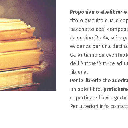
Proponiamo alle librerie
titolo gratuito quale co
pacchetto così compos
locandina f.to A4, sei seg
evidenza per una decina d
Garantiamo su eventuale 
dell'Autore/Autrice ad 
libreria.
Per le librerie che aderi
un solo libro,
praticher
copertina e l'invio gratui
Per ulteriori info conta