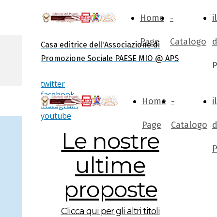
Home
-
i
Page
Catalogo
d
Casa editrice dell'Associazione di
Promozione Sociale PAESE MIO @ APS
P
twitter
facebook
Home
-
i
instagram
youtube
Page
Catalogo
d
Le nostre
P
ultime
proposte
Clicca qui per gli altri titoli